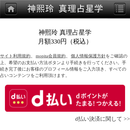
神熙玲 真理占星学
月額330円（税込）
、
、
サイト利用規約
mopita会員規約
個人情報保護方針
をご確認の
上、希望のお支払い方法ボタンより手続きを行ってください。手
続き完了後にお客様のプロフィール情報をご入力頂き、すべての
占いコンテンツをご利用頂けます。
d払い決済に関して >>
サイト利用規約（必読）
mopitaゲスト規約（必読）
個人情報保護方針（必読）
上記のお支払い及び決済方法以外で、ご利用される場合には、
下記mopita（モピタ）に会員登録して頂き、様々なログイン